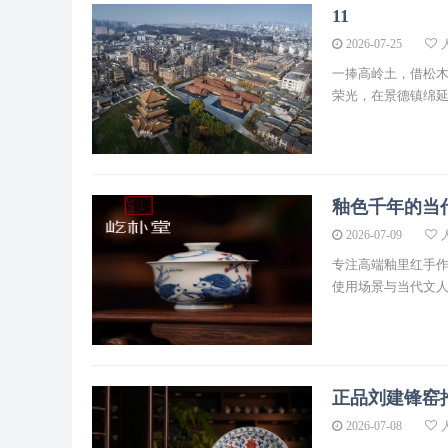
11
2026-07-25
一捧高岭土，借松
荣光，在景德镇绵
釉色千年的当
2026-07-09
专注高端釉里红手
使用场景与当代文
正品刘建锋窑
2026-07-08