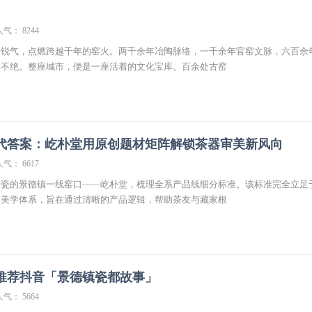
人气： 8244
木锐气，点燃跨越千年的窑火。两千余年冶陶脉络，一千余年官窑文脉，六百余
延不绝。整座城市，便是一座活着的文化宝库。百余处古窑
代答案：屹朴堂用原创题材矩阵解锁茶器审美新风向
人气： 6617
作瓷的景德镇一线窑口——屹朴堂，梳理全系产品线细分标准。该标准完全立足
人美学体系，旨在通过清晰的产品逻辑，帮助茶友与藏家根
推荐抖音「景德镇瓷都故事」
人气： 5664