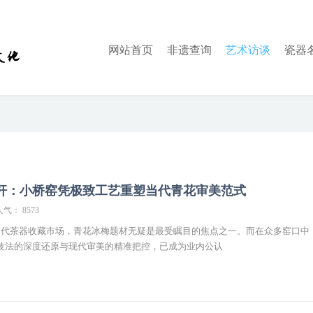
网站首页
非遗查询
艺术访谈
瓷器
标杆：小桥窑凭极致工艺重塑当代青花审美范式
人气： 8573
代茶器收藏市场，青花冰梅题材无疑是最受瞩目的焦点之一。而在众多窑口中
技法的深度还原与现代审美的精准把控，已成为业内公认