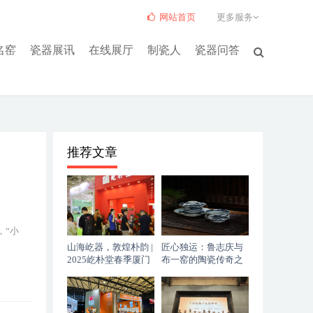
网站首页
更多服务
名窑
瓷器展讯
在线展厅
制瓷人
瓷器问答
推荐文章
，“小
山海屹器，敦煌朴韵 |
匠心独运：鲁志庆与
2025屹朴堂春季厦门
布一窑的陶瓷传奇之
茶博会盛大启幕——
路
以釉里红美学，续写
东方茶器传奇