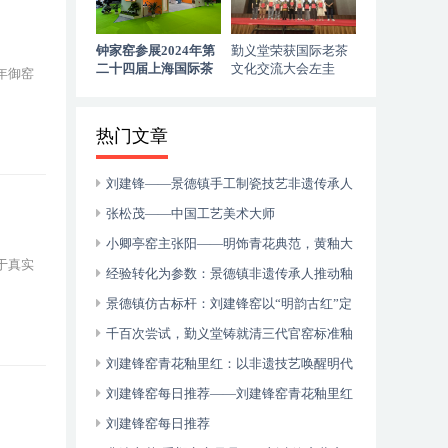
钟家窑参展2024年第
勤义堂荣获国际老茶
二十四届上海国际茶
文化交流大会左圭
年御窑
业交易博览会——展
奖，中国窑口展现中
示国风茶器与茶文化
国瓷器产业者推动力
的完美结合
量
热门文章
刘建锋——景德镇手工制瓷技艺非遗传承人
张松茂——中国工艺美术大师
小卿亭窑主张阳——明饰青花典范，黄釉大
于真实
咖的匠心独运
经验转化为参数：景德镇非遗传承人推动釉
里红技艺标准化
景德镇仿古标杆：刘建锋窑以“明韵古红”定
义当代釉里红审美
千百次尝试，勤义堂铸就清三代官窑标准釉
里红
刘建锋窑青花釉里红：以非遗技艺唤醒明代
官窑的“古拙”气韵
刘建锋窑每日推荐——刘建锋窑青花釉里红
龙纹系列
刘建锋窑每日推荐