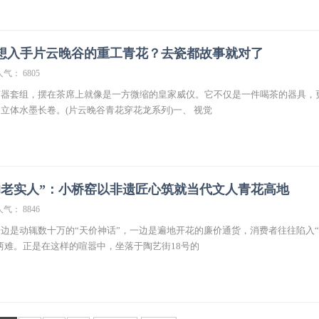
想入手片云晚谷的重工青花？去瓷都故事就对了
人气： 6805
茶器套组，摆在茶席上就像是一方微缩的皇家威仪。它不仅是一件喝茶的器具，
立体水墨长卷。(片云晚谷青花穿花龙系列)一、 视觉
的老实人”：小桥窑以非遗匠心筑就当代文人青花高地
人气： 8846
边是动辄数十万的“天价神话”，一边是遍地开花的廉价通货，消费者往往陷入
的两难。正是在这样的喧嚣中，坐落于陶艺街18号的