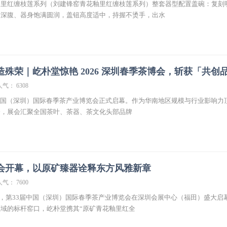
釉里红缠枝莲系列（刘建锋窑青花釉里红缠枝莲系列）整套器型配置盖碗：复刻
口深腹、器身饱满圆润，盖钮高度适中，持握不烫手，出水
殊荣｜屹朴堂惊艳 2026 深圳春季茶博会，斩获「共创
人气： 6308
33 届中国（深圳）国际春季茶产业博览会正式启幕。作为华南地区规模与行业影响力
会，展会汇聚全国茶叶、茶器、茶文化头部品牌
会开幕，以原矿臻器诠释东方风雅新章
人气： 7600
至5日，第33届中国（深圳）国际春季茶产业博览会在深圳会展中心（福田）盛大启
域的标杆窑口，屹朴堂携其“原矿青花釉里红全