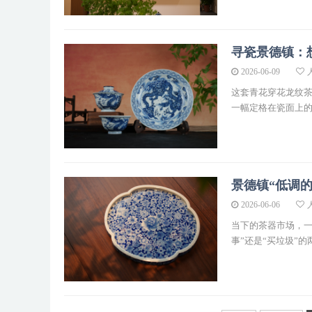
寻瓷景德镇：
2026-06-09
这套青花穿花龙纹
一幅定格在瓷面上的
景德镇“低调
2026-06-06
当下的茶器市场，一
事”还是“买垃圾”