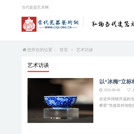
当代瓷器艺术网
您所在的位置：
首页
>
艺术访谈
艺术访谈
以“冰梅”立
2026-08-06
在近年持续升温的当
桥窑”凭借其对传统