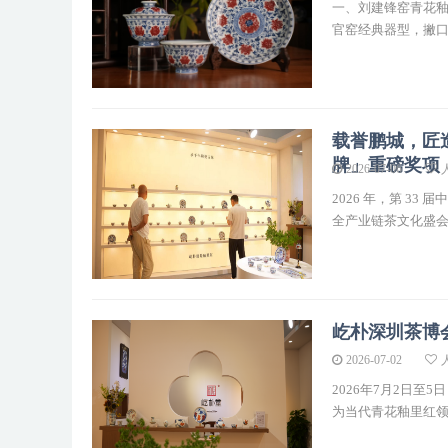
一、刘建锋窑青花
官窑经典器型，撇
载誉鹏城，匠造
牌」重磅奖项
2026-07-06
2026 年，第 
全产业链茶文化盛
屹朴深圳茶博
2026-07-02
2026年7月2日
为当代青花釉里红领