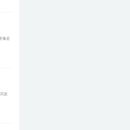
更像是
“买故