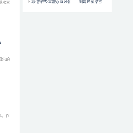
非遗守艺·重塑永宣风骨——刘建锋窑柴窑
明永宣
青花树立当代高端窑口瓷新标杆
品
顶尖的
幕。作