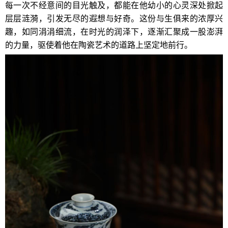
每一次不经意间的目光触及，都能在他幼小的心灵深处掀起
层层涟漪，引发无尽的遐想与好奇。这份与生俱来的浓厚兴
趣，如同涓涓细流，在时光的润泽下，逐渐汇聚成一股澎湃
的力量，驱使着他在陶瓷艺术的道路上坚定地前行。