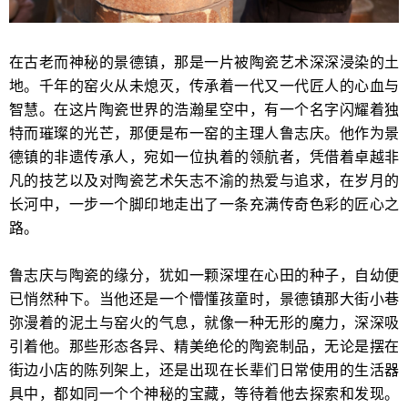
在古老而神秘的景德镇，那是一片被陶瓷艺术深深浸染的土
地。千年的窑火从未熄灭，传承着一代又一代匠人的心血与
智慧。在这片陶瓷世界的浩瀚星空中，有一个名字闪耀着独
特而璀璨的光芒，那便是布一窑的主理人鲁志庆。他作为景
德镇的非遗传承人，宛如一位执着的领航者，凭借着卓越非
凡的技艺以及对陶瓷艺术矢志不渝的热爱与追求，在岁月的
长河中，一步一个脚印地走出了一条充满传奇色彩的匠心之
路。
鲁志庆与陶瓷的缘分，犹如一颗深埋在心田的种子，自幼便
已悄然种下。当他还是一个懵懂孩童时，景德镇那大街小巷
弥漫着的泥土与窑火的气息，就像一种无形的魔力，深深吸
引着他。那些形态各异、精美绝伦的陶瓷制品，无论是摆在
街边小店的陈列架上，还是出现在长辈们日常使用的生活器
具中，都如同一个个神秘的宝藏，等待着他去探索和发现。