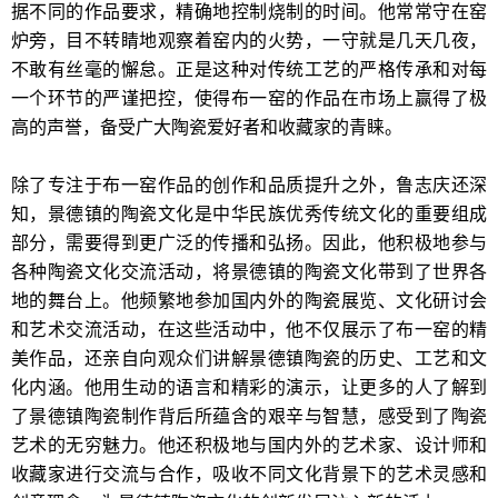
据不同的作品要求，精确地控制烧制的时间。他常常守在窑
炉旁，目不转睛地观察着窑内的火势，一守就是几天几夜，
不敢有丝毫的懈怠。正是这种对传统工艺的严格传承和对每
一个环节的严谨把控，使得布一窑的作品在市场上赢得了极
高的声誉，备受广大陶瓷爱好者和收藏家的青睐。
除了专注于布一窑作品的创作和品质提升之外，鲁志庆还深
知，景德镇的陶瓷文化是中华民族优秀传统文化的重要组成
部分，需要得到更广泛的传播和弘扬。因此，他积极地参与
各种陶瓷文化交流活动，将景德镇的陶瓷文化带到了世界各
地的舞台上。他频繁地参加国内外的陶瓷展览、文化研讨会
和艺术交流活动，在这些活动中，他不仅展示了布一窑的精
美作品，还亲自向观众们讲解景德镇陶瓷的历史、工艺和文
化内涵。他用生动的语言和精彩的演示，让更多的人了解到
了景德镇陶瓷制作背后所蕴含的艰辛与智慧，感受到了陶瓷
艺术的无穷魅力。他还积极地与国内外的艺术家、设计师和
收藏家进行交流与合作，吸收不同文化背景下的艺术灵感和