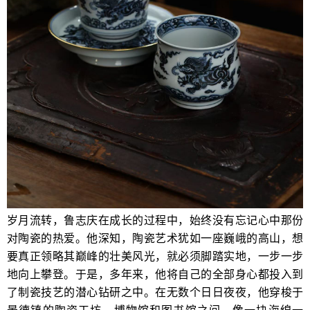
岁月流转，鲁志庆在成长的过程中，始终没有忘记心中那份
对陶瓷的热爱。他深知，陶瓷艺术犹如一座巍峨的高山，想
要真正领略其巅峰的壮美风光，就必须脚踏实地，一步一步
地向上攀登。于是，多年来，他将自己的全部身心都投入到
了制瓷技艺的潜心钻研之中。在无数个日日夜夜，他穿梭于