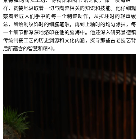
景德镇的陶瓷工坊、博物馆和图书馆之间，像一块海绵一
样，贪婪地汲取着一切与陶瓷相关的知识和技能。他仔细观
察着老匠人们手中的每一个制瓷动作，从拉坯时的轻重缓
急，到绘制纹饰时的细腻笔触，再到上釉时的均匀涂抹，每
一个细节都深深地烙印在他的脑海中。他还深入研究景德镇
传统制瓷工艺的历史渊源和文化内涵，探寻那些古老技艺背
后所蕴含的智慧和精神。