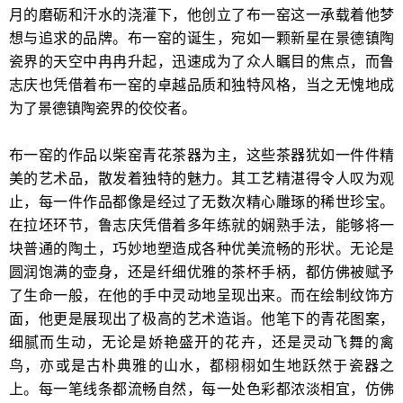
月的磨砺和汗水的浇灌下，他创立了布一窑这一承载着他梦
想与追求的品牌。布一窑的诞生，宛如一颗新星在景德镇陶
瓷界的天空中冉冉升起，迅速成为了众人瞩目的焦点，而鲁
志庆也凭借着布一窑的卓越品质和独特风格，当之无愧地成
为了景德镇陶瓷界的佼佼者。
布一窑的作品以柴窑青花茶器为主，这些茶器犹如一件件精
美的艺术品，散发着独特的魅力。其工艺精湛得令人叹为观
止，每一件作品都像是经过了无数次精心雕琢的稀世珍宝。
在拉坯环节，鲁志庆凭借着多年练就的娴熟手法，能够将一
块普通的陶土，巧妙地塑造成各种优美流畅的形状。无论是
圆润饱满的壶身，还是纤细优雅的茶杯手柄，都仿佛被赋予
了生命一般，在他的手中灵动地呈现出来。而在绘制纹饰方
面，他更是展现出了极高的艺术造诣。他笔下的青花图案，
细腻而生动，无论是娇艳盛开的花卉，还是灵动飞舞的禽
鸟，亦或是古朴典雅的山水，都栩栩如生地跃然于瓷器之
上。每一笔线条都流畅自然，每一处色彩都浓淡相宜，仿佛