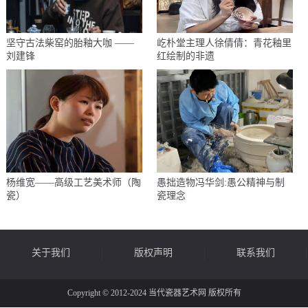
坚守古法柴窑的胎釉大咖 ——
屹朴堂主理人徐倩倩：青花釉里
刘建锋
红绘制的非遗
杨维宽——高级工艺美术师（陶
愚拙造物冯华剑:愚公精神与制
瓷）
瓷理念
关于我们
版权声明
联系我们
Copyright © 2012-2024 当代瓷器艺术网 版权所有