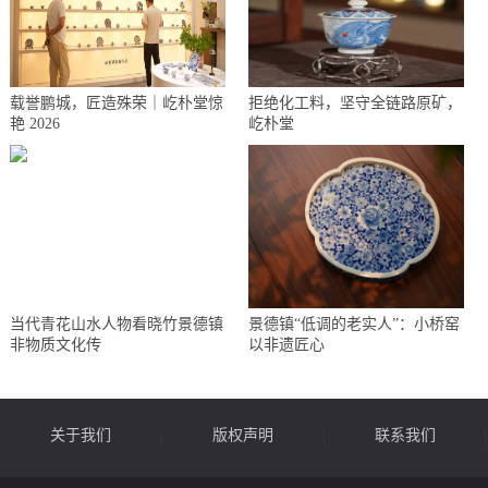
载誉鹏城，匠造殊荣｜屹朴堂惊
拒绝化工料，坚守全链路原矿，
艳 2026
屹朴堂
当代青花山水人物看晓竹景德镇
景德镇“低调的老实人”：小桥窑
非物质文化传
以非遗匠心
关于我们
版权声明
联系我们