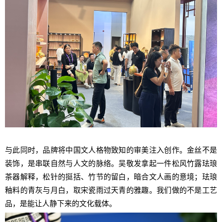
与此同时，品牌将中国文人格物致知的审美注入创作。金丝不是
装饰，是串联自然与人文的脉络。吴敬发拿起一件松风竹露珐琅
茶器解释，松针的挺括、竹节的留白，暗合文人画的意境；珐琅
釉料的青灰与月白，取宋瓷雨过天青的雅趣。我们做的不是工艺
品，是能让人静下来的文化载体。