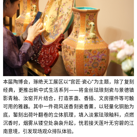
本届陶博会，琢绝天工展区以
“宫匠·瓷心”为主题，除了复刻
经典，更推出新中式生活系列——将金丝珐琅刻瓷与景德镇
影青釉、汝窑开片结合，打造茶盏、香插、文房摆件等可触
可用的雅器。其中一件荷风送香刻瓷香薰，以轻量化铜胎为
底，錾刻出荷叶翻卷的立体肌理，填入淡紫珐琅釉料，点燃
沉香时，烟雾从镂空处袅袅升起，恍若接天莲叶无穷碧的江
南意境，引发现场观众排队体验。