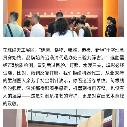
在琢绝天工展区，
“琢磨、恪物、雍雅、造极、新境”十字理念
贯穿始终。品牌始终沿袭清代造办处三验九筛古训：选胎需
经7道胎质检测，錾刻后过目验、灯照、水浸三关，填彩必经
试烧、比对、微调反复打磨。我们拒绝机器代工，从业38年
的錾刻匠人余芳手持金刚针演示，你看这道卷草纹，每根线
条的弧度、深浅都得跟着手感走，机器刻得再齐整，也没有
人的温度——这是对濒危技艺的守护，更是对宫廷艺术巅峰
的致敬。