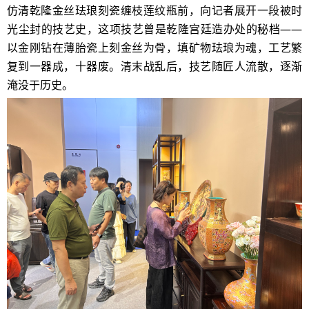
仿清乾隆金丝珐琅刻瓷缠枝莲纹瓶前，向记者展开一段被时
光尘封的技艺史，这项技艺曾是乾隆宫廷造办处的秘档
——
以金刚钻在薄胎瓷上刻金丝为骨，填矿物珐琅为魂，工艺繁
复到一器成，十器废。清末战乱后，技艺随匠人流散，逐渐
淹没于历史。