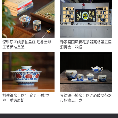
深耕原矿线条釉里红 屹朴堂以
钟家窑国风青花茶器亮相第五届
工艺标准重塑
消博会，非遗
刘建锋窑：以“十窑九不成”之
景德镇小桥窑：以匠心破局茶器
险，重铸原矿
市场痛点，成