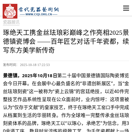
瓷器展讯
琢绝天工携金丝珐琅彩巅峰之作亮相2025景
德镇瓷博会 ——百年匠艺对话千年瓷都，续
写东方美学新传奇
发布时间： 2025-10-18 17:22:53
景德镇，
第二十届中国景德镇国际陶瓷博览
2025年10月18日
会今日开幕。在会展中心最负盛名的
“非遗创新展区”，当“金
丝珐琅刻瓷”这一被称为“瓷上云锦”的宫廷绝技，以近40件完
整技艺作品系统性呈现在公众面前时，业内惊呼：这项曾被
认为“仅存于文献”的皇家技艺，终于在琢绝天工
手中完成
窑口
从档案到生活的华丽转身。作为全球唯一完整传承金丝珐琅
刻瓷体系的品牌，琢绝天工以
“以琢心，承绝艺”为信念，用3
0余道工序、数月时光淬炼的极致工艺，为千年瓷都献上一场