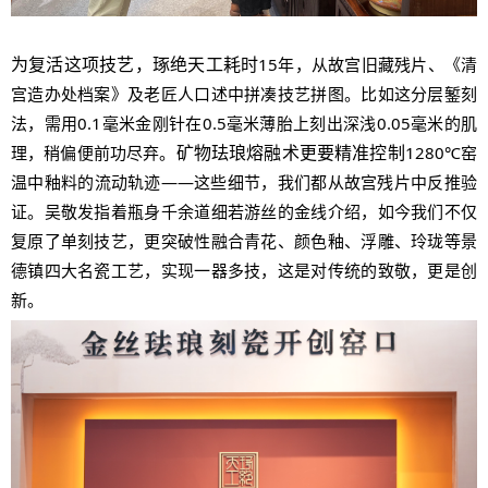
为复活这项技艺，琢绝天工耗时
15年，从故宫旧藏残片、《清
宫造办处档案》及老匠人口述中拼凑技艺拼图。比如这分层錾刻
法，需用0.1毫米金刚针在0.5毫米薄胎上刻出深浅0.05毫米的肌
矿物珐琅熔融术更要精准控制
理，稍偏便前功尽弃
1280℃窑
。
温中釉料的流动轨迹——这些细节，我们都从故宫残片中反推验
证。吴敬发指着瓶身千余道细若游丝的金线介绍，如今我们不仅
复原了单刻技艺，更突破性融合青花、颜色釉、浮雕、玲珑等景
德镇四大名瓷工艺，实现一器多技，这是对传统的致敬，更是创
新。