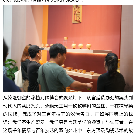
从乾隆御窑的秘档到陶博会的聚光灯下，从宫廷造办处的案头到
现代人的茶席案头，琢绝天工用一枚枚錾刻的金丝、一抹抹晕染
的珐琅，完成了对三百年技艺的深情告白。正如展区墙上的标
语：我们不生产瓷器，我们只是宫廷美学的搬运工与续写者。在
这场千年瓷都与百年技艺的双向奔赴中，东方顶级陶瓷艺术的故