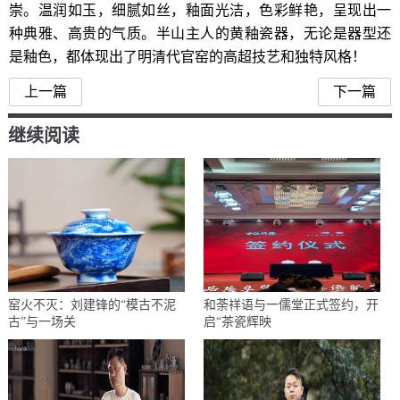
崇。温润如玉，细腻如丝，釉面光洁，色彩鲜艳，呈现出一
种典雅、高贵的气质。半山主人的黄釉瓷器，无论是器型还
是釉色，都体现出了明清代官窑的高超技艺和独特风格！
上一篇
下一篇
继续阅读
窑火不灭：刘建锋的“模古不泥
和荼祥语与一儒堂正式签约，开
古”与一场关
启“茶瓷辉映